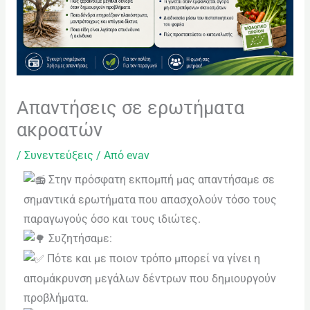
problems
that
you
encounter
using
Απαντήσεις σε ερωτήματα
the
ακροατών
contact
form
/
Συνεντεύξεις
/ Από
evav
on
Στην πρόσφατη εκπομπή μας απαντήσαμε σε
this
σημαντικά ερωτήματα που απασχολούν τόσο τους
website.
παραγωγούς όσο και τους ιδιώτες.
This
Συζητήσαμε:
site
Πότε και με ποιον τρόπο μπορεί να γίνει η
uses
απομάκρυνση μεγάλων δέντρων που δημιουργούν
the
προβλήματα.
WP