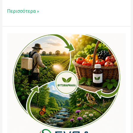
Περισσότερα »
Φυτοφάρμακα
Β’
μέρος