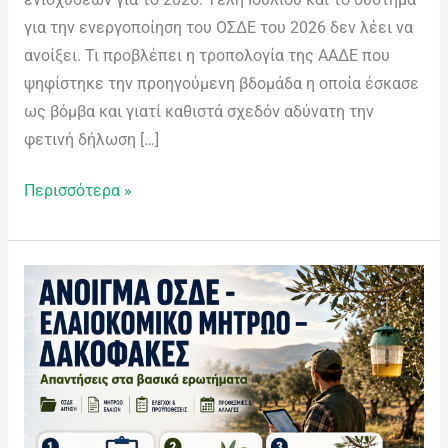
ADA
για την ενεργοποίηση του ΟΣΔΕ του 2026 δεν λέει να
Compliance
ανοίξει. Τι προβλέπει η τροπολογία της ΑΑΔΕ που
Check
ψηφίστηκε την προηγούμενη βδομάδα η οποία έσκασε
plugin
ως βόμβα και γιατί καθιστά σχεδόν αδύνατη την
to
φετινή δήλωση […]
enhance
accessibility.
Περισσότερα »
Άνοιγμα
ΟΣΔΕ
–
Ελαιοκομικό
Μητρώο
–
Δακόφακες