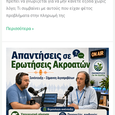
πρέπει να γνωρίζεται για να μην κάνετε έξοδα χωρίς
λόγο; Τι συμβαίνει με αυτούς που είχαν φέτος
προβλήματα στην πληρωμή της
Περισσότερα »
Απαντήσεις
σε
ερωτήματα
ακροατών
–
Σήμανση
Αιγοπροβάτων