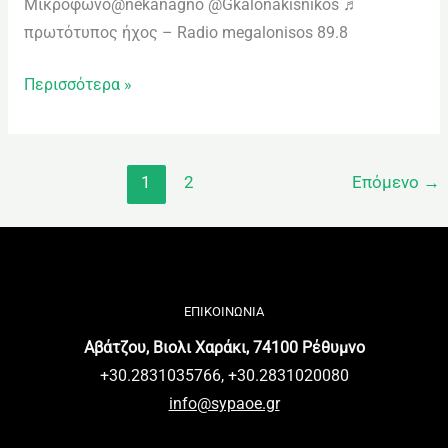
Μικρόφωνο@nekanagno @Gkalonakisnikos ♬
πρωτότυπος ήχος – Radio megalonisos 89.8
Περισσότερα »
1
2
Επόμενο
→
ΕΠΙΚΟΙΝΩΝΙΑ
Αβάτζου, Βιολι Χαράκι, 74100 Ρέθυμνο
+30.2831035766, +30.2831020080
info@sypaoe.gr