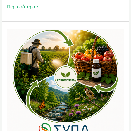
Περισσότερα »
Φυτοφάρμακα
Γ’
μέρος