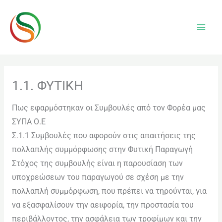
Μετάβαση
The
στο
owner
περιεχόμενο
of
this
website
has
1.1. ΦΥΤΙΚΗ
made
a
Πως εφαρμόστηκαν οι Συμβουλές από τον Φορέα μας
commitment
ΣΥΠΑ Ο.Ε
to
Σ.1.1 Συμβουλές που αφορούν στις απαιτήσεις της
accessibility
πολλαπλής συμμόρφωσης στην Φυτική Παραγωγή
and
Στόχος της συμβουλής είναι η παρουσίαση των
inclusion,
υποχρεώσεων του παραγωγού σε σχέση με την
please
πολλαπλή συμμόρφωση, που πρέπει να τηρούνται, για
report
να εξασφαλίσουν την αειφορία, την προστασία του
any
περιβάλλοντος, την ασφάλεια των τροφίμων και την