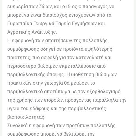
problems
ευημερία των ζώων, και ο ίδιος ο παραγωγός να
that
μπορεί να είναι δικαιούχος ενισχύσεων από τα
you
Ευρωπαϊκά Γεωργικά Ταμεία Εγγυήσεων και
encounter
Αγροτικής Ανάπτυξης.
using
Η εφαρμογή των απαιτήσεων της πολλαπλής
the
συμμόρφωσης οδηγεί σε προϊόντα υψηλότερης
contact
ποιότητας, πιο ασφαλή για τον καταναλωτή και
form
περισσότερο βιώσιμες εκμεταλλεύσεις από
on
περιβαλλοντικής άποψης. Η υιοθέτηση βιώσιμων
this
πρακτικών στην γεωργία θα μειώσει το
website.
περιβαλλοντικό αποτύπωμα με τον εξορθολογισμό
This
της χρήσης των εισροών, προάγοντας παράλληλα την
site
υγεία του εδάφους και της περιβαλλοντικής
uses
βιοποικιλότητας.
the
Συνολικά η εφαρμογή των προτύπων πολλαπλής
WP
συμμόρφωσης μπορεί να βελτιώσει την